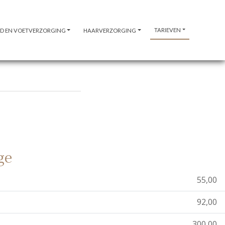
TARIEVEN
D EN VOETVERZORGING
HAARVERZORGING
ge
55,00
92,00
300,00