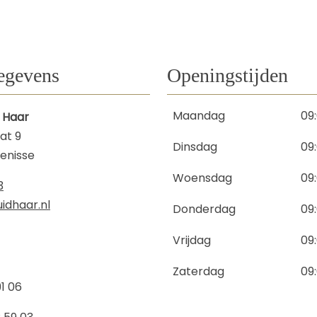
egevens
Openingstijden
Maandag
09
 Haar
at 9
Dinsdag
09
kenisse
Woensdag
09
3
idhaar.nl
Donderdag
09
Vrijdag
09
Zaterdag
09
91 06