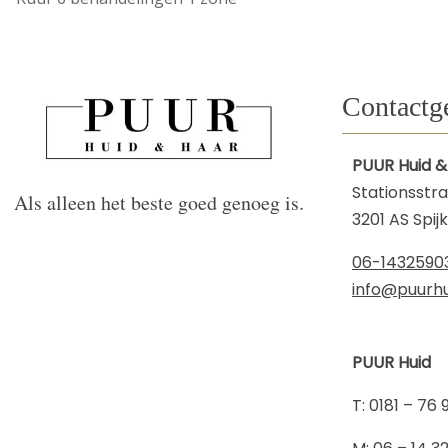
Contactg
PUUR Huid &
Stationsstra
Als alleen het beste goed genoeg is.
3201 AS Spij
06-1432590
info@puurhu
PUUR Huid
​T: 0181 – 76 