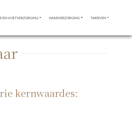
D EN VOETVERZORGING
HAARVERZORGING
TARIEVEN
aar
rie kernwaardes: