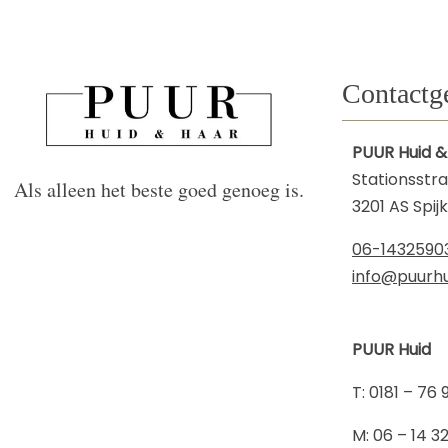
Contactg
PUUR Huid &
Stationsstra
Als alleen het beste goed genoeg is.
3201 AS Spij
06-1432590
info@puurhu
PUUR Huid
​T: 0181 – 76 
​M: 06 – 14 3