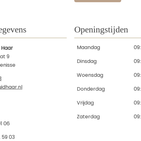
egevens
Openingstijden
Maandag
09
 Haar
at 9
Dinsdag
09
kenisse
Woensdag
09
3
idhaar.nl
Donderdag
09
Vrijdag
09
Zaterdag
09
91 06
2 59 03