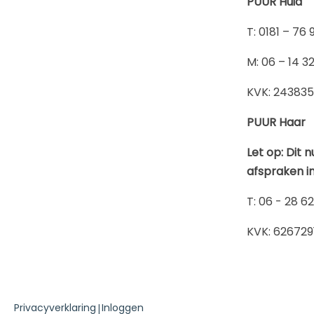
PUUR Huid
​T: 0181 – 76 
​M: 06 – 14 3
KVK: 24383
PUUR Haar
Let op: Dit 
afspraken i
T: 06 - 28 6
KVK: 626729
Privacyverklaring
Inloggen
|