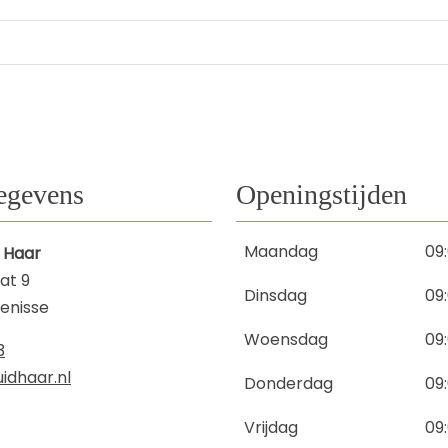
egevens
Openingstijden
Maandag
09
 Haar
at 9
Dinsdag
09
kenisse
Woensdag
09
3
idhaar.nl
Donderdag
09
Vrijdag
09