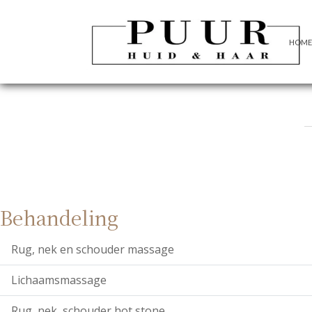
HOME
Behandeling
Rug, nek en schouder massage
Lichaamsmassage
Rug, nek, schouder hot stone