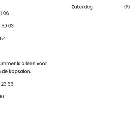
Zaterdag
09
91 06
2 59 03
584
nummer is alleen voor
n de kapsalon.
2 23 68
16